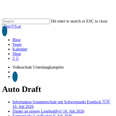
Skip
to
main
content
Hit enter to search or ESC to close
Close
Search
search
Blog
Team
Kalender
Shop
phone
email
Volksschule Unterlangkampfen
search
Auto Draft
Information Sommerschule mit Schwerpunkt Englisch 🇬🇧
16. Juli 2026
Danke an unsere Lesebuddys!
10. Juli 2026
Fantastische Landkarten
9. Juli 2026