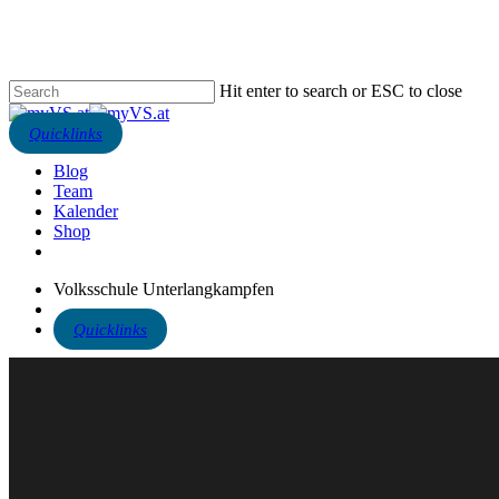
Skip
to
main
content
Hit enter to search or ESC to close
Close
Search
search
Blog
Team
Kalender
Shop
phone
email
Volksschule Unterlangkampfen
search