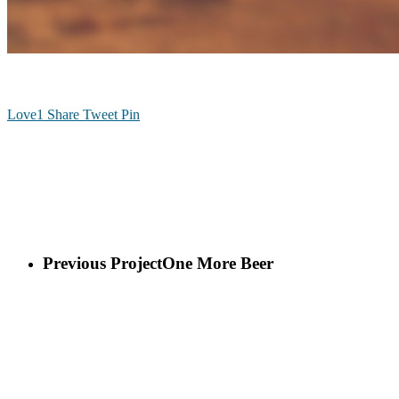
Love
1
Share
Tweet
Pin
Previous Project
One More Beer