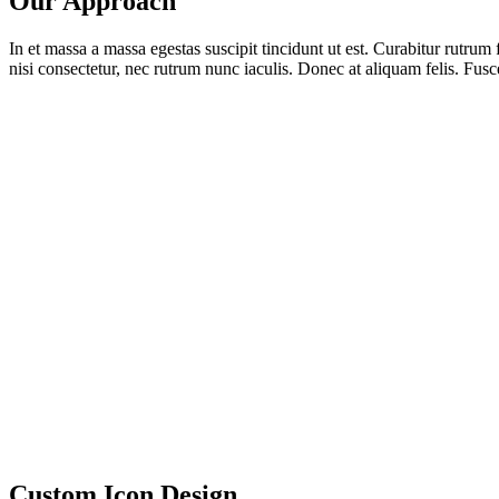
Our Approach
In et massa a massa egestas suscipit tincidunt ut est. Curabitur rutrum 
nisi consectetur, nec rutrum nunc iaculis. Donec at aliquam felis. Fusce
Custom Icon Design