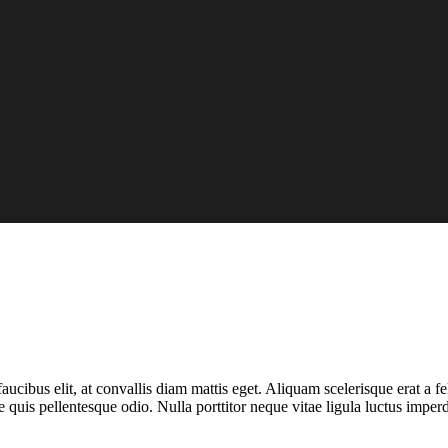
faucibus elit, at convallis diam mattis eget. Aliquam scelerisque erat a 
 quis pellentesque odio. Nulla porttitor neque vitae ligula luctus imperd