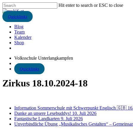
Skip
Hit enter to search or ESC to close
to
Close
main
Search
search
content
Blog
Team
Kalender
Shop
phone
email
Volksschule Unterlangkampfen
search
Zirkus 18.10.2024-18
Information Sommerschule mit Schwerpunkt Englisch 🇬🇧
16
Danke an unsere Lesebuddys!
10. Juli 2026
Fantastische Landkarten
9. Juli 2026
Unverbindliche Übung „Musikalisches Gestalten“ – Gemeinsam