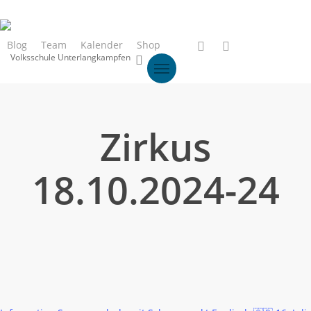
Skip
to
main
phone
email
Blog
Team
Kalender
Shop
Volksschule Unterlangkampfen
search
content
Zirkus
18.10.2024-24