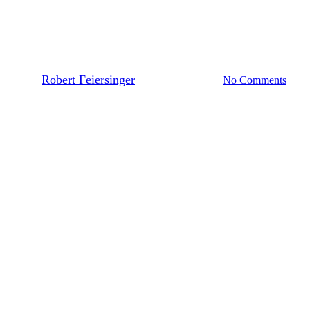
4 Klasse
Schuljahr 2024/25
tenzen – Konstruieren und pr
By
Robert Feiersinger
27. November 2024
No Comments