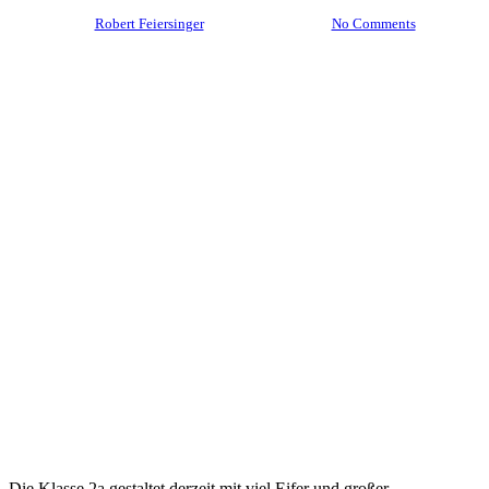
By
Robert Feiersinger
6. Februar 2026
No Comments
Die Klasse 2a gestaltet derzeit mit viel Eifer und großer