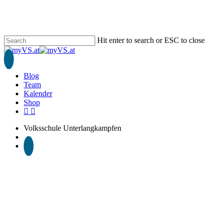
Skip
to
main
content
Hit enter to search or ESC to close
Close
Search
search
Blog
Team
Kalender
Shop
phone
email
Volksschule Unterlangkampfen
search
2 Klasse
Schuljahr 2025/26
Jahreskalender 2026 der Klasse
2a