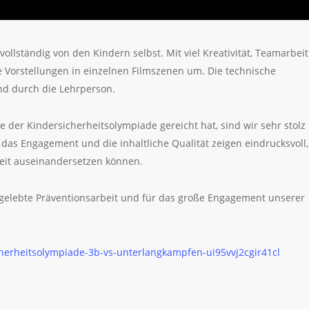
llständig von den Kindern selbst. Mit viel Kreativität, Teamarbeit
 Vorstellungen in einzelnen Filmszenen um. Die technische
nd durch die Lehrperson.
e der Kindersicherheitsolympiade gereicht hat, sind wir sehr stolz
 das Engagement und die inhaltliche Qualität zeigen eindrucksvoll,
heit auseinandersetzen können.
r gelebte Präventionsarbeit und für das große Engagement unserer
herheitsolympiade-3b-vs-unterlangkampfen-ui95vvj2cgir41cl