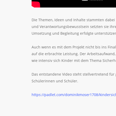
Die Themen, Ideen und Inhalte stammten dabei vo
und Verantwortungsbewusstsein setzten sie ihre
Umsetzung und Begleitung erfolgte unterstütze
Auch wenn es mit dem Projekt nicht bis ins Final
auf die erbrachte Leistung. Der Arbeitsaufwand,
wie intensiv sich Kinder mit dem Thema Sicher
Das entstandene Video steht stellvertretend fü
Schülerinnen und Schüler.
https://padlet.com/dominikmoser1708/kindersic