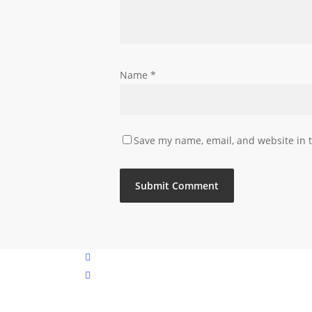
Name
*
Save my name, email, and website in t
phone
email