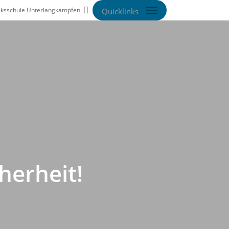
search
lksschule Unterlangkampfen
herheit!