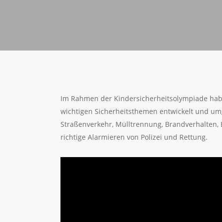
Im Rahmen der Kindersicherheitsolympiade hab
wichtigen Sicherheitsthemen entwickelt und um
Straßenverkehr, Mülltrennung, Brandverhalten, 
richtige Alarmieren von Polizei und Rettung.