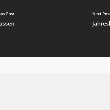
ous Post
Next Pos
assen
Jahres