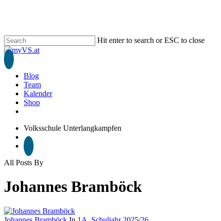
Skip
to
main
content
Hit enter to search or ESC to close
Close
Search
search
Blog
Team
Kalender
Shop
phone
email
Volksschule Unterlangkampfen
search
All Posts By
Johannes Bramböck
Johannes Bramböck
In
1A
,
Schuljahr 2025/26