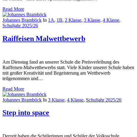
Read More
Johannes Bramböck
In
1A
,
1B
,
2 Klasse
,
3 Klasse
,
4 Klasse
,
Schuljahr 2025/26
Raiffeisen Malwettbewerb
Am Dienstag fand an unserer Schule die Preisverleihung des
Raiffeisen-Malwettbewerbs statt. Viele Kinder unserer Schule haben
mit großer Kreativität und Begeisterung am Wettbewerb
teilgenommen und…
Read More
Johannes Bramböck
In
3 Klasse
,
4 Klasse
,
Schuljahr 2025/26
Step into space
Derzeit haben die Schülerinnen und Schüler der Volksschule