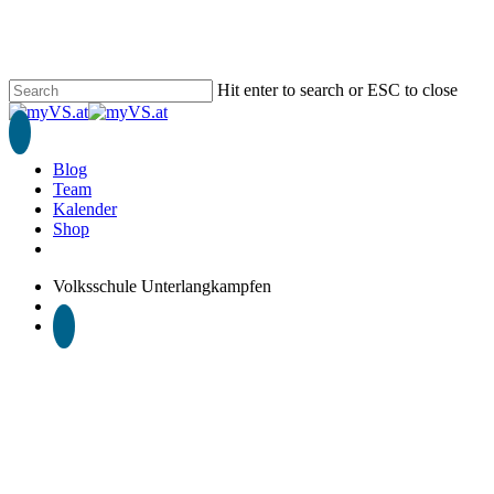
Skip
to
main
content
Hit enter to search or ESC to close
Close
Search
search
Blog
Team
Kalender
Shop
phone
email
Volksschule Unterlangkampfen
search
1A
1B
2 Klasse
3 Klasse
4 Klasse
Schuljahr 2025/26
Raiffeisen Malwettbewerb