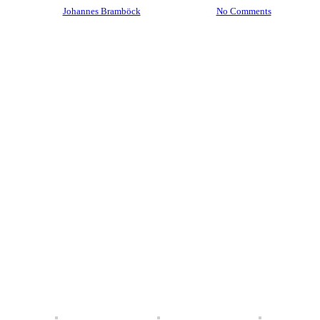
By
Johannes Bramböck
11. Juni 2026
No Comments